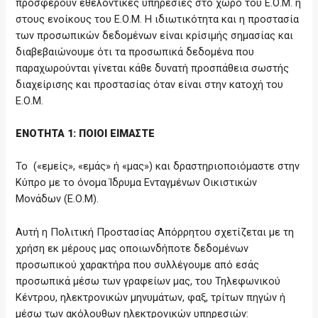
προσφέρουν εθελοντικές υπηρεσίες στο χώρο του Ε.Ο.Μ. ή
στους ενοίκους του Ε.Ο.Μ. Η ιδιωτικότητα και η προστασία
των προσωπικών δεδομένων είναι κρίσιμής σημασίας και
διαβεβαιώνουμε ότι τα προσωπικά δεδομένα που
παραχωρούνται γίνεται κάθε δυνατή προσπάθεια σωστής
διαχείρισης και προστασίας όταν είναι στην κατοχή του
Ε.Ο.Μ.
ΕΝΟΤΗΤΑ 1: ΠΟΙΟΙ ΕΙΜΑΣΤΕ
Το («εμείς», «εμάς» ή «μας») και δραστηριοποιόμαστε στην
Κύπρο με το όνομα Ίδρυμα Ενταγμένων Οικιστικών
Μονάδων (Ε.Ο.Μ).
Αυτή η Πολιτική Προστασίας Απόρρητου σχετίζεται με τη
χρήση εκ μέρους μας οποιωνδήποτε δεδομένων
προσωπικού χαρακτήρα που συλλέγουμε από εσάς
προσωπικά μέσω των γραφείων μας, του Τηλεφωνικού
Κέντρου, ηλεκτρονικών μηνυμάτων, φαξ, τρίτων πηγών ή
μέσω των ακόλουθων ηλεκτρονικών υπηρεσιών: