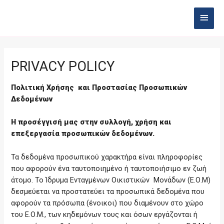
Skip
MAI
to
content
MEN
PRIVACY POLICY
Πολιτική Χρήσης και Προστασίας Προσωπικών
Δεδομένων
Η προσέγγισή μας στην συλλογή, χρήση και
επεξεργασία προσωπικών δεδομένων.
Τα δεδομένα προσωπικού χαρακτήρα είναι πληροφορίες
που αφορούν ένα ταυτοποιημένο ή ταυτοποιήσιμο εν ζωή
άτομο. To Ίδρυμα Ενταγμένων Οικιστικών Μονάδων (Ε.Ο.Μ)
δεσμεύεται να προστατεύει τα προσωπικά δεδομένα που
αφορούν τα πρόσωπα (ένοικοι) που διαμένουν στο χώρο
του Ε.Ο.Μ., των κηδεμόνων τους και όσων εργάζονται ή