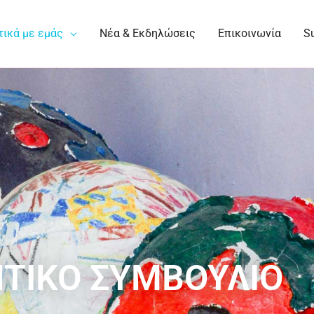
τικά με εμάς
Νέα & Εκδηλώσεις
Επικοινωνία
S
ΗΤΙΚΟ ΣΥΜΒΟΥΛΙΟ